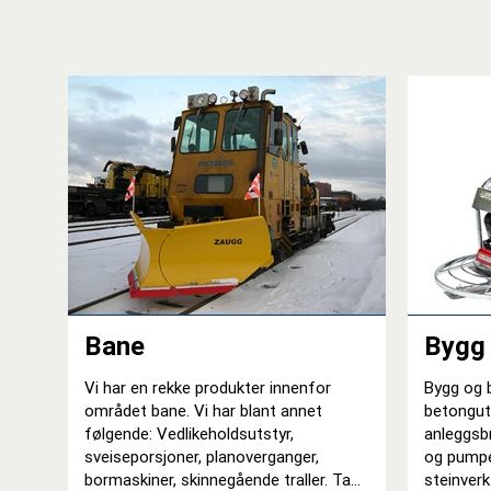
Bane
Bygg
Vi har en rekke produkter innenfor
Bygg og b
området bane. Vi har blant annet
betonguts
følgende: Vedlikeholdsutstyr,
anleggsbr
sveiseporsjoner, planoverganger,
og pumper
bormaskiner, skinnegående traller. Ta
steinverk