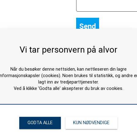
Vi tar personvern på alvor
Når du besøker denne nettsiden, kan nettleseren din lagre
informasjonskapsler (cookies). Noen brukes til statistikk, og andre e
 og service
lagt inn av tredjeparttjenester.
Ved å klikke 'Godta alle' aksepterer du bruk av cookies.
rmarkedsavdeling har som mål
deler og service raskest mulig
askiner vi forhandler. Stort
 på over 1000 kvm, og dyktige,
rvicemekanikere lokalisert i
GODTA ALLE
KUN NØDVENDIGE
Bergen.