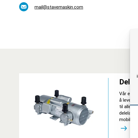
mail@stavemaskin.com
Deler
Vår ette
å levere 
til alle m
delelager
mobile se
Oslo og 