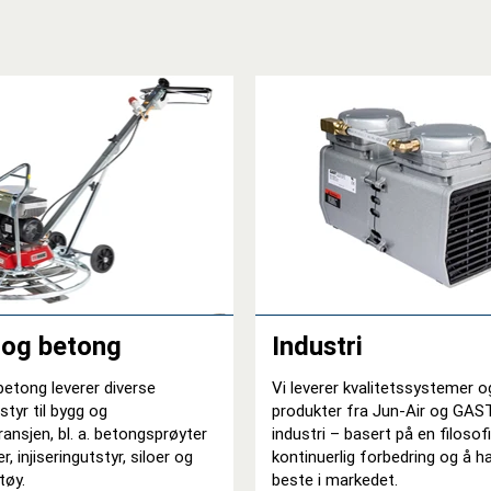
 og betong
Industri
etong leverer diverse
Vi leverer kvalitetssystemer o
tyr til bygg og
produkter fra Jun-Air og GAST
ansjen, bl. a. betongsprøyter
industri – basert på en filoso
, injiseringutstyr, siloer og
kontinuerlig forbedring og å h
tøy.
beste i markedet.