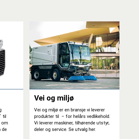
Vei og miljø
g
Vei og miljø er en bransje vi leverer
 til
produkter til – for helårs vedlikehold.
fi om
Vi leverer maskiner, tilhørende utstyr,
a de
deler og service. Se utvalg her.