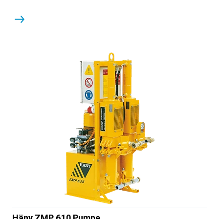
Häny ZMP 610 Pumpe