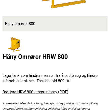
Häny omrører 800
Häny Omrører HRW 800
Lagertank som hindrer massen fra å sette seg og hindre
luftbobler i miksen. Tankinnhold 800 ltr.
Brosjyre HRW 800 omrører Häny (PDF)
Andre betegnelser:
Häny, hany, Injeksjonsutstyr, Injeksjonspumpe, Mikser,
Omrører, Plattform, Styrt injeksjon, Injeksjon i fjell, Injeksjon i grunn