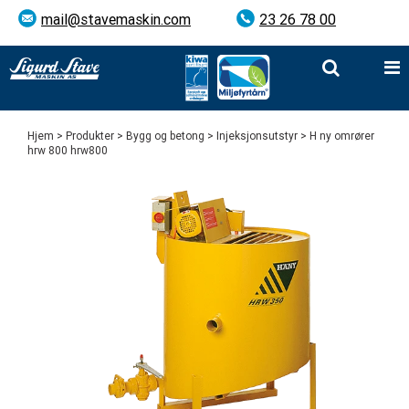
mail@stavemaskin.com
23 26 78 00
Hjem
>
Produkter
>
Bygg og betong
>
Injeksjonsutstyr
> H ny omrører
hrw 800 hrw800