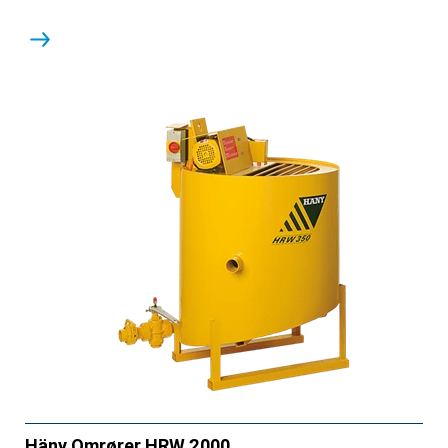
Häny Omrører HRW 2000