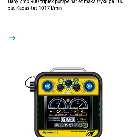
Häny Zmp 900 triplex pumpe har et maks trykk på 100
bar. Kapasitet 1017 l/min