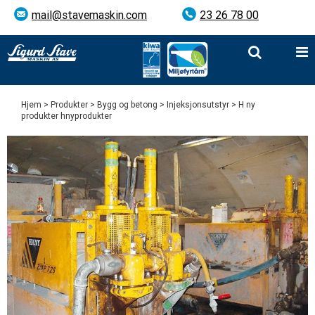
mail@stavemaskin.com
23 26 78 00
Hjem
>
Produkter
>
Bygg og betong
>
Injeksjonsutstyr
> H ny
produkter hnyprodukter