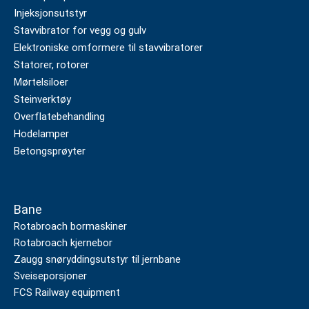
Injeksjonsutstyr
Stavvibrator for vegg og gulv
Elektroniske omformere til stavvibratorer
Statorer, rotorer
Mørtelsiloer
Steinverktøy
Overflatebehandling
Hodelamper
Betongsprøyter
Bane
Rotabroach bormaskiner
Rotabroach kjernebor
Zaugg snøryddingsutstyr til jernbane
Sveiseporsjoner
FCS Railway equipment