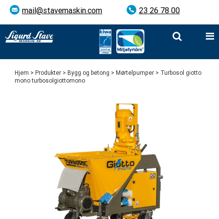
mail@stavemaskin.com
23 26 78 00
Hjem
>
Produkter
>
Bygg og betong
>
Mørtelpumper
> Turbosol giotto
mono turbosolgiottomono