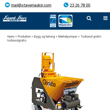
mail@stavemaskin.com
23 26 78 00
Hjem
>
Produkter
>
Bygg og betong
>
Mørtelpumper
> Turbosol giotto
turbosolgiotto