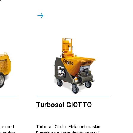
e
Turbosol GIOTTO
mpe med
Turbosol Giotto Fleksibel maskin.
e er den
Pumping og sprøyting av mørtel,