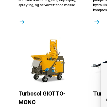
sprøyting, og selvavrettende masse
hydrauli
kompres
Turbosol GIOTTO-
Turb
MONO