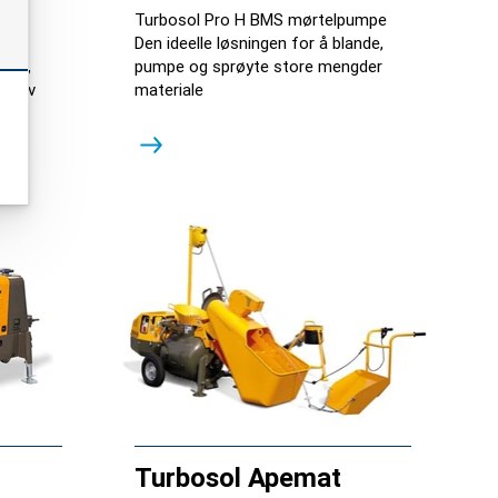
 to-
Turbosol Pro H BMS mørtelpumpe
Den ideelle løsningen for å blande,
tong,
pumpe og sprøyte store mengder
ng av
materiale
Turbosol Apemat