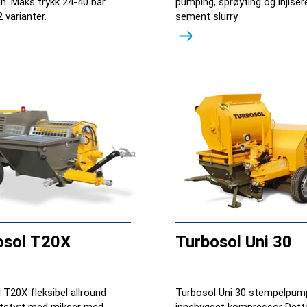
in. Maks trykk 24-40 bar.
pumping, sprøyting og injiser
2 varianter.
sement slurry
osol T20X
Turbosol Uni 30
 T20X fleksibel allround
Turbosol Uni 30 stempelpu
tstyrt med mikser med
innebygget kompressor Dett