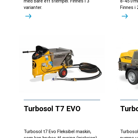
med bare ett stempel. Finnes i 3
8-45 l/m
varianter.
Finnes i 
Turbosol T7 EVO
Turb
Turbosol t7 Evo Fleksibel maskin,
Turbosol
som kan brukes til gysing (injeksjon),
pumpe u