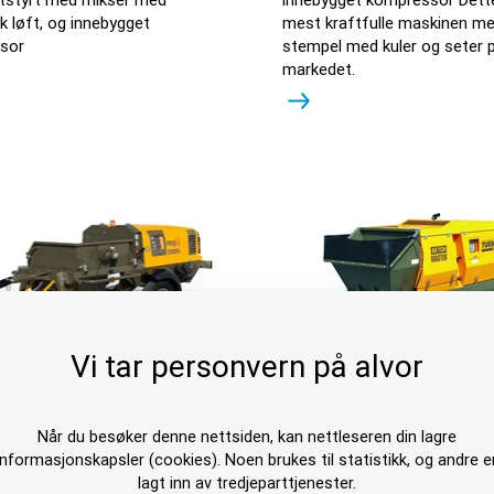
sk løft, og innebygget
mest kraftfulle maskinen me
sor
stempel med kuler og seter 
markedet.
Vi tar personvern på alvor
osol Pro H CL
Turbosol Beton
Når du besøker denne nettsiden, kan nettleseren din lagre
informasjonskapsler (cookies). Noen brukes til statistikk, og andre e
Master
lagt inn av tredjeparttjenester.