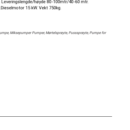
m Leveringslengde/høyde 80-100mtr/40-60 mtr.
r.Dieselmotor 15 kW. Vekt 750kg.
mpe, Miksepumper Pumper, Mørtelsprøyte, Pusssprøyte, Pumpe for