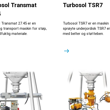
osol Transmat
Turbosol TSR7
5
 Transmat 27.45 er en
Turbosol TSR7 er en maskin 
og transport maskin for støp,
sprøyte underjordisk TSR7 er
dfuktig materiale.
med belter og støtteben.