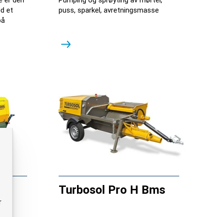
d et
puss, sparkel, avretningsmasse
på
Turbosol Pro H Bms
r