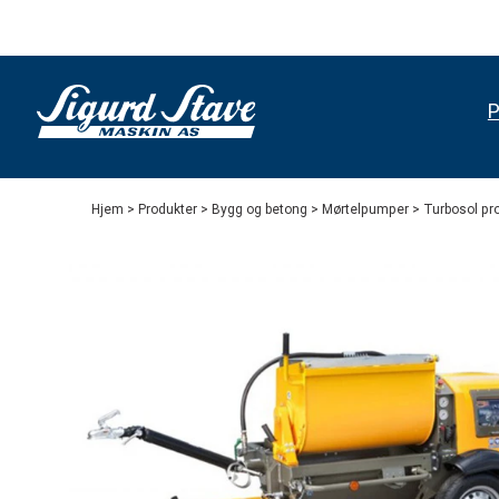
P
Hjem
>
Produkter
>
Bygg og betong
>
Mørtelpumper
> Turbosol pr