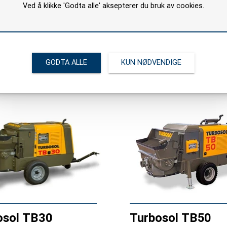
Ved å klikke 'Godta alle' aksepterer du bruk av cookies.
l PRO H CL pumpe for
Turbosol Beton Master er en
t av store mengder
sylindret pumpe med variabel
lvavrettende masse
kapasitet for pumping av be
mikro-betong, og for sprøyti
betong.
GODTA ALLE
KUN NØDVENDIGE
osol TB30
Turbosol TB50