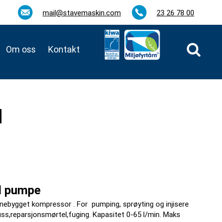
mail@stavemaskin.com
23 26 78 00
Om oss
Kontakt
M
nd pumpe
nebygget kompressor . For pumping, sprøyting og injisere
puss,reparsjonsmørtel,fuging. Kapasitet 0-65 l/min. Maks