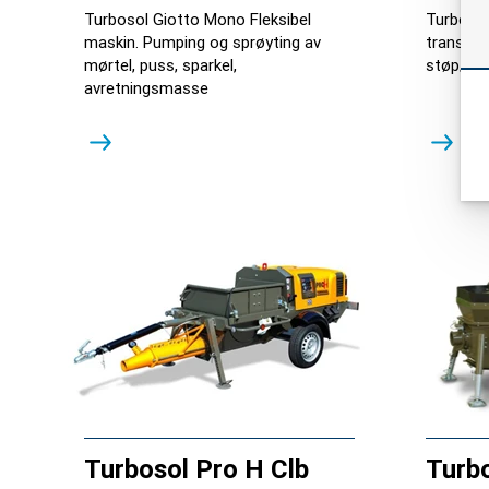
Turbosol Giotto Mono Fleksibel
Turboso
maskin. Pumping og sprøyting av
transpor
mørtel, puss, sparkel,
støp/se
avretningsmasse
Turbosol Pro H Clb
Turb