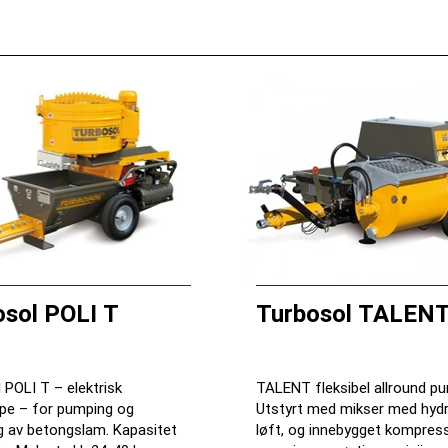
osol POLI T
Turbosol TALEN
 POLI T – elektrisk
TALENT fleksibel allround p
pe – for pumping og
Utstyrt med mikser med hydr
g av betongslam. Kapasitet
løft, og innebygget kompress