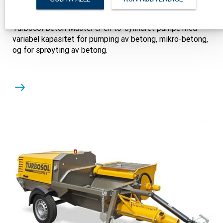
Turbosol Beton Master er en to-sylindret pumpe med
variabel kapasitet for pumping av betong, mikro-betong,
og for sprøyting av betong.