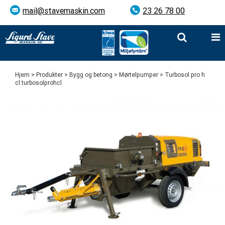
mail@stavemaskin.com
23 26 78 00
Hjem
>
Produkter
>
Bygg og betong
>
Mørtelpumper
> Turbosol pro h
cl turbosolprohcl