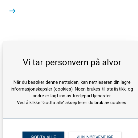
Vi tar personvern på alvor
Når du besøker denne nettsiden, kan nettleseren din lagre
informasjonskapsler (cookies). Noen brukes til statistikk, og
andre er lagt inn av tredjeparttjenester.
Ved å klikke 'Godta alle' aksepterer du bruk av cookies.
Turbosol Beton Master
GODTA ALLE
KUN NØDVENDIGE