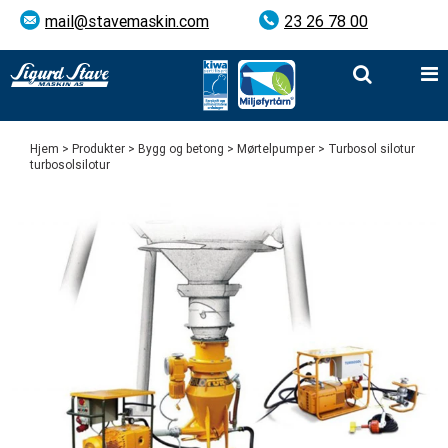
mail@stavemaskin.com
23 26 78 00
Hjem
>
Produkter
>
Bygg og betong
>
Mørtelpumper
> Turbosol silotur
turbosolsilotur