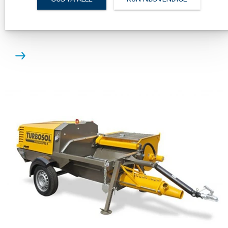
variabel kapasitet for pumping av betong, mikro-betong,
og for sprøyting av betong.