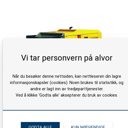
Vi tar personvern på alvor
Når du besøker denne nettsiden, kan nettleseren din lagre
informasjonskapsler (cookies). Noen brukes til statistikk, og
andre er lagt inn av tredjeparttjenester.
Ved å klikke 'Godta alle' aksepterer du bruk av cookies.
Turbosol Beton Master
Turbosol Beton Master er en to-sylindret pumpe med
GODTA ALLE
KUN NØDVENDIGE