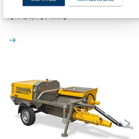
Turbosol Beton Master er en to-sylindret pumpe med
variabel kapasitet for pumping av betong, mikro-betong,
og for sprøyting av betong.