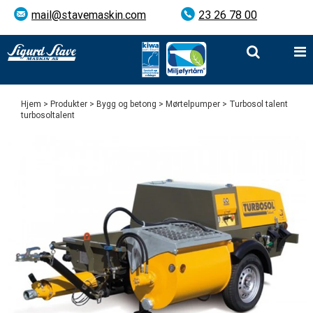
mail@stavemaskin.com
23 26 78 00
Hjem
>
Produkter
>
Bygg og betong
>
Mørtelpumper
> Turbosol talent
turbosoltalent