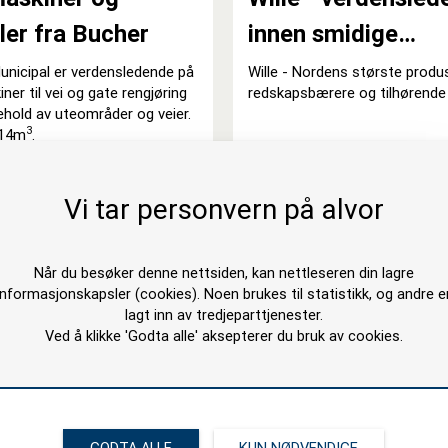
iler fra Bucher
innen smidige
redskapsmaskiner
unicipal er verdensledende på
Wille - Nordens største produ
ner til vei og gate rengjøring
redskapsbærere og tilhørende
ehold av uteområder og veier.
3
14m
.
Vi tar personvern på alvor
Når du besøker denne nettsiden, kan nettleseren din lagre
informasjonskapsler (cookies). Noen brukes til statistikk, og andre e
lagt inn av tredjeparttjenester.
Ved å klikke 'Godta alle' aksepterer du bruk av cookies.