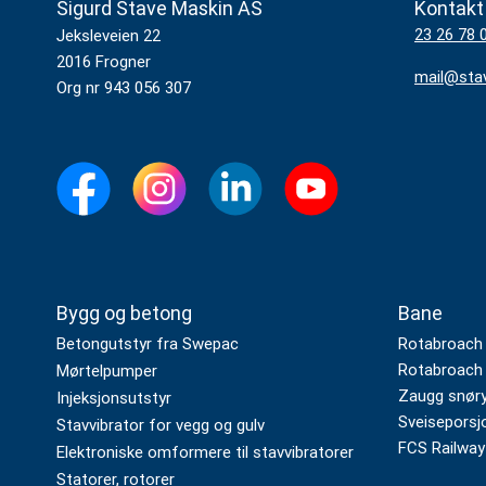
Sigurd Stave Maskin AS
Kontakt
23 26 78 
Jeksleveien 22
2016 Frogner
mail@sta
Org nr 943 056 307
Bygg og betong
Bane
Betongutstyr fra Swepac
Rotabroach
Rotabroach 
Mørtelpumper
Zaugg snøryd
Injeksjonsutstyr
Sveiseporsj
Stavvibrator for vegg og gulv
FCS Railway
Elektroniske omformere til stavvibratorer
Statorer, rotorer