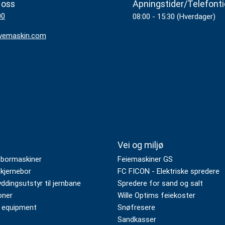
 oss
Åpningstider/Telefonti
00
08:00 - 15:30 (Hverdager)
vemaskin.com
Vei og miljø
 bormaskiner
Feiemaskiner GS
kjernebor
FC FICON - Elektriske spredere
dingsutstyr til jernbane
Spredere for sand og salt
oner
Wille Optims feiekoster
 equipment
Snøfresere
Sandkasser