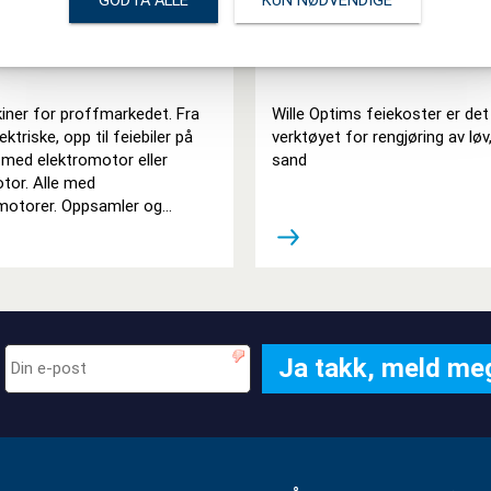
GODTA ALLE
KUN NØDVENDIGE
askiner GS
Wille Optims feiek
iner for proffmarkedet. Fra
Wille Optims feiekoster er det
ktriske, opp til feiebiler på
verktøyet for rengjøring av løv
 med elektromotor eller
sand
tor. Alle med
smotorer. Oppsamler og
 kan også leveres.