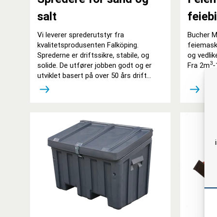
salt
feieb
Vi leverer sprederutstyr fra
Bucher M
kvalitetsprodusenten Falköping.
feiemaski
Sprederne er driftssikre, stabile, og
og vedlik
3
solide. De utfører jobben godt og er
Fra 2m
-
utviklet basert på over 50 års drift
under nordiske forhold.