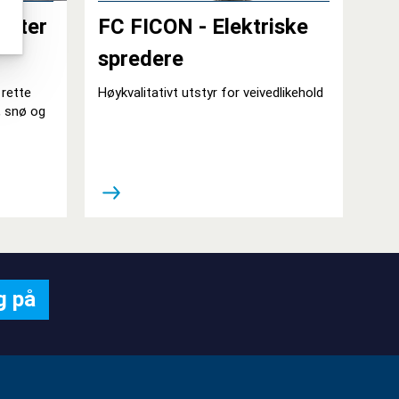
oster
FC FICON - Elektriske
spredere
 rette
Høykvalitativt utstyr for veivedlikehold
, snø og