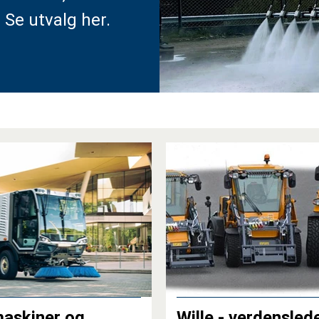
. Se utvalg her.
askiner og
Wille - verdensle