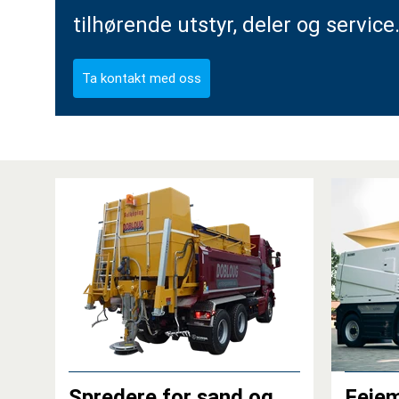
tilhørende utstyr, deler og service
Spredere for sand og
Feiem