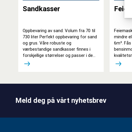
Sandkasser
Feiem
Oppbevaring av sand. Volum fra 70 til
Feiemask
730 liter Perfekt oppbevaring for sand
mindre ele
og grus. Våre robuste og
6m³. Fås
værbestandige sandkasser finnes i
bensinmo
forskjellige størrelser og passer i de
kvalitet
fleste områder.
snøskjær
Meld deg på vårt nyhetsbrev