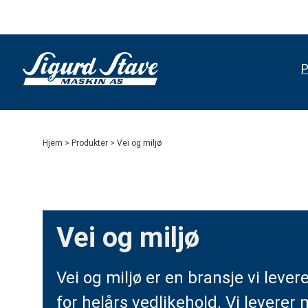
P
Hjem
>
Produkter
> Vei og miljø
Vei og miljø
Vei og miljø er en bransje vi lever
for helårs vedlikehold. Vi leverer 