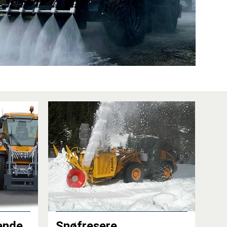
dende
Snøfresere