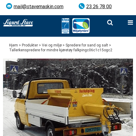
mail@stavemaskin.com
23 26 78 00
Hjem
>
Produkter
>
Vei og miljø
>
Spredere for sand og salt
>
Tallerkenspredere for mindre kjøretøy falkpingc06c1c15ogc2