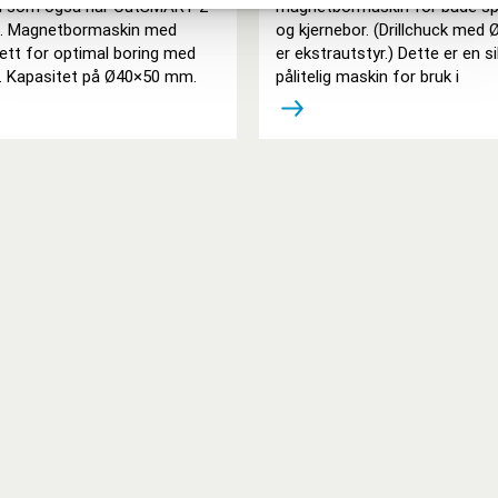
l som også har CutSMART 2
magnetbormaskin for både spi
i. Magnetbormaskin med
og kjernebor. (Drillchuck me
ett for optimal boring med
er ekstrautstyr.) Dette er en s
r. Kapasitet på Ø40×50 mm.
pålitelig maskin for bruk i