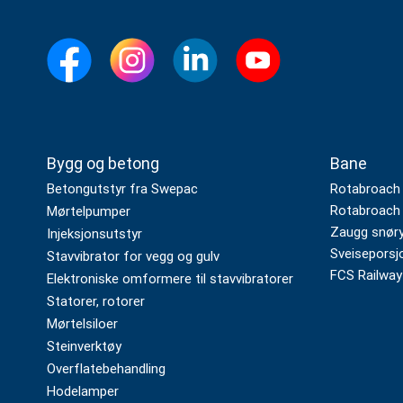
Bygg og betong
Bane
Betongutstyr fra Swepac
Rotabroach
Rotabroach 
Mørtelpumper
Zaugg snøryd
Injeksjonsutstyr
Sveiseporsj
Stavvibrator for vegg og gulv
FCS Railway
Elektroniske omformere til stavvibratorer
Statorer, rotorer
Mørtelsiloer
Steinverktøy
Overflatebehandling
Hodelamper