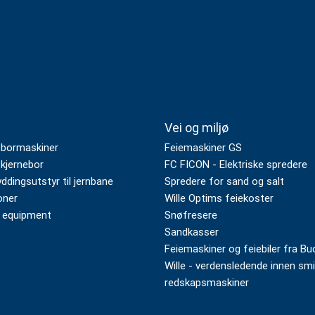
Vei og miljø
 bormaskiner
Feiemaskiner GS
kjernebor
FC FICON - Elektriske spredere
dingsutstyr til jernbane
Spredere for sand og salt
oner
Wille Optims feiekoster
 equipment
Snøfresere
Sandkasser
Feiemaskiner og feiebiler fra Bu
Wille - verdensledende innen sm
redskapsmaskiner