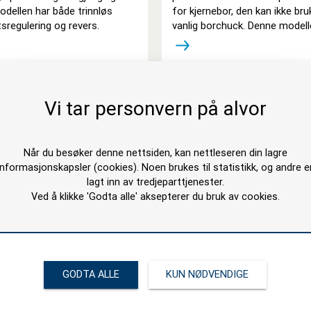
dellen har både trinnløs
for kjernebor, den kan ikke b
sregulering og revers.
vanlig borchuck. Denne modelle
Vi tar personvern på alvor
Når du besøker denne nettsiden, kan nettleseren din lagre
informasjonskapsler (cookies). Noen brukes til statistikk, og andre e
lagt inn av tredjeparttjenester.
Ved å klikke 'Godta alle' aksepterer du bruk av cookies.
ill Element 40
Magdrill Raven
GODTA ALLE
KUN NØDVENDIGE
ch Magdrill Element 40 er en
Rotabroach Raven er en luftd