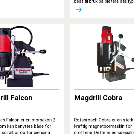
best til bruk på bløtere ståltyp
ill Falcon
Magdrill Cobra
ch Falcon er en morsekon 2
Rotabroach Cobra er en sterk
om kan benyttes både for
kraftig magnetbormaskin for
, spiralbor og for gjenging.
proffene. Dette er en spesial