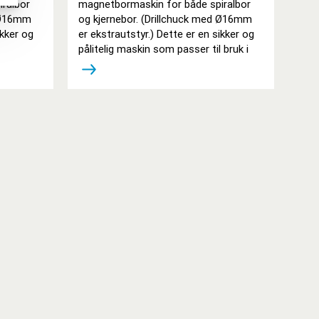
ralbor
magnetbormaskin for både spiralbor
d Ø16mm
og kjernebor. (Drillchuck med Ø16mm
ikker og
er ekstrautstyr.) Dette er en sikker og
pålitelig maskin som passer til bruk i