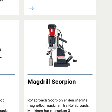
er
Magdrill Scorpion
 og
Rotabroach Scorpion er den største
magnetbormaskinen fra Rotabroach.
maskin
Maskinen har morsekon 3