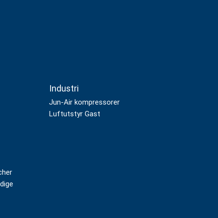
Industri
Jun-Air kompressorer
Luftutstyr Gast
cher
idige