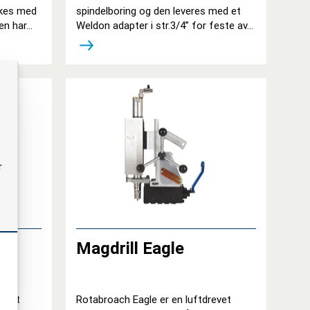
rukes med
spindelboring og den leveres med et
n har...
Weldon adapter i str.3/4” for feste av...
r
Magdrill Eagle
revet
Rotabroach Eagle er en luftdrevet