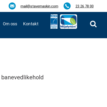
mail@stavemaskin.com
23 26 78 00
Om oss
Kontakt
 banevedlikehold