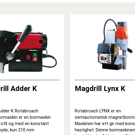
ill Adder K
Magdrill Lynx K
 Adder K Rotabroach
Rotabroach LYNX er en
rmaskin er en bormaskin
semiautomatisk magnetborma
rofil og med en konstant
Maskinen har ett gir med kon
yde, kun 210 mm
hastighet. Denne bormaskinen