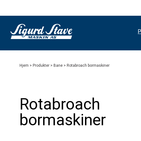
P
Hjem
>
Produkter
>
Bane
> Rotabroach bormaskiner
Rotabroach
bormaskiner