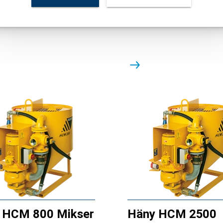
trering - visning og kontroll
trykk og volum
 HCM 800 Mikser
Häny HCM 2500