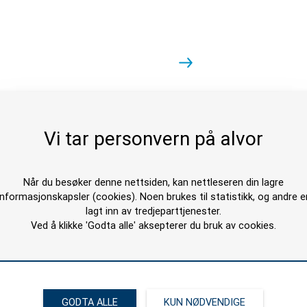
Vi tar personvern på alvor
Når du besøker denne nettsiden, kan nettleseren din lagre
informasjonskapsler (cookies). Noen brukes til statistikk, og andre e
lagt inn av tredjeparttjenester.
Ved å klikke 'Godta alle' aksepterer du bruk av cookies.
 Registrering
Häny HCM 100 M
GODTA ALLE
KUN NØDVENDIGE