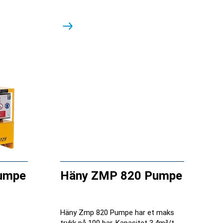
umpe
Häny ZMP 820 Pumpe
Häny Zmp 820 Pumpe har et maks
trykk på 100 bar. Kapasitet 3,4m³/t.