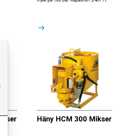
r
ikser
Häny HCM 300 Mikser