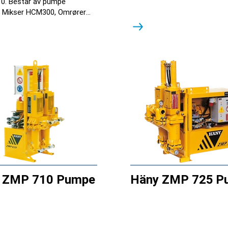
0. Består av pumpe
 Mikser HCM300, Omrører
0
 ZMP 710 Pumpe
Häny ZMP 725 P