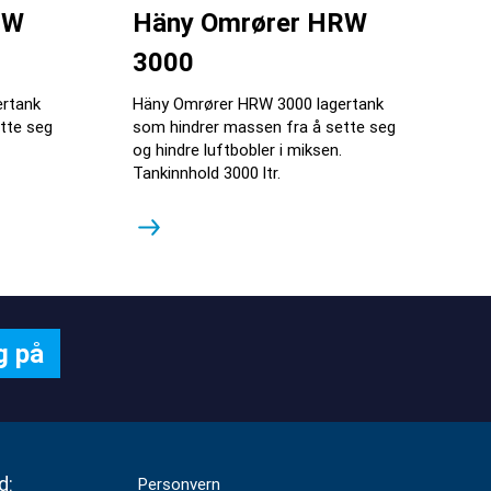
RW
Häny Omrører HRW
3000
rtank
Häny Omrører HRW 3000 lagertank
tte seg
som hindrer massen fra å sette seg
og hindre luftbobler i miksen.
Tankinnhold 3000 ltr.
d:
Personvern