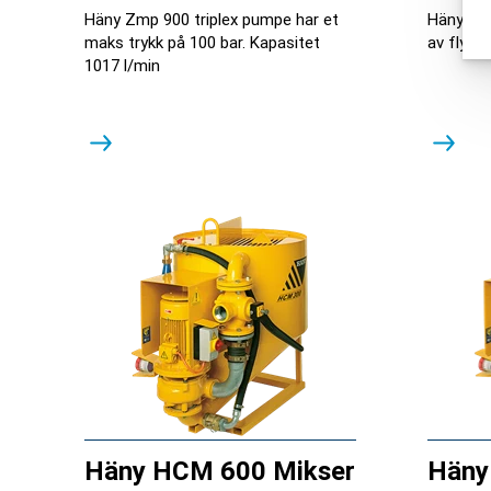
Häny Zmp 900 triplex pumpe har et
Häny reis
maks trykk på 100 bar. Kapasitet
av flyt, 
1017 l/min
Häny HCM 600 Mikser
Häny