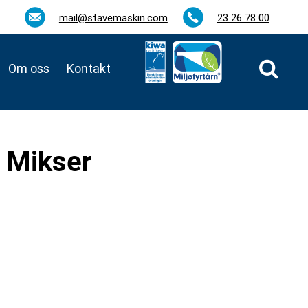
mail@stavemaskin.com
23 26 78 00
Om oss
Kontakt
 Mikser