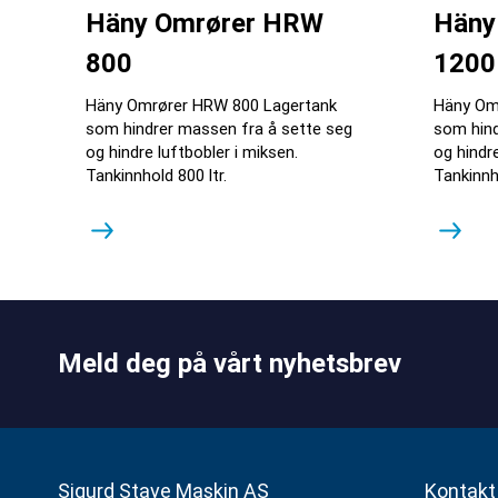
Häny Omrører HRW
Häny
800
1200
Häny Omrører HRW 800 Lagertank
Häny Om
som hindrer massen fra å sette seg
som hind
og hindre luftbobler i miksen.
og hindre
Tankinnhold 800 ltr.
Tankinnh
Meld deg på vårt nyhetsbrev
Sigurd Stave Maskin AS
Kontakt