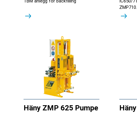
TBM anlegg for backfilling
IC650/71
ZMP710.
HRW 35
Häny ZMP 625 Pumpe
Häny