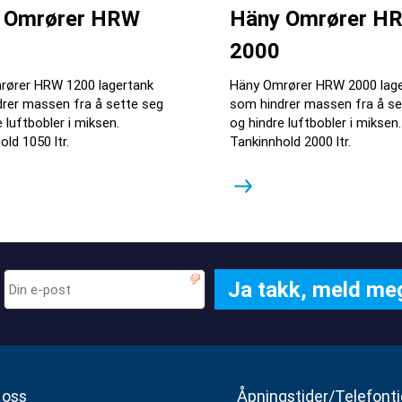
 Omrører HRW
Häny Omrører H
2000
rører HRW 1200 lagertank
Häny Omrører HRW 2000 lage
rer massen fra å sette seg
som hindrer massen fra å se
 luftbobler i miksen.
og hindre luftbobler i miksen.
old 1050 ltr.
Tankinnhold 2000 ltr.
 oss
Åpningstider/Telefonti