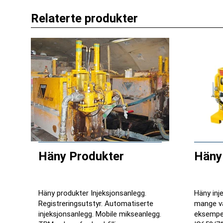
Relaterte produkter
Häny Produkter
Häny
Häny produkter Injeksjonsanlegg.
Häny inj
Registreringsutstyr. Automatiserte
mange va
injeksjonsanlegg. Mobile mikseanlegg.
eksempel