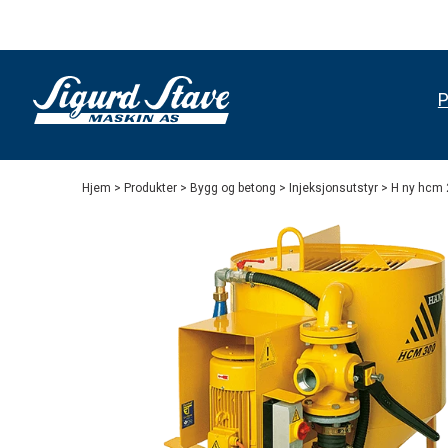
P
Hjem
>
Produkter
>
Bygg og betong
>
Injeksjonsutstyr
> H ny hcm