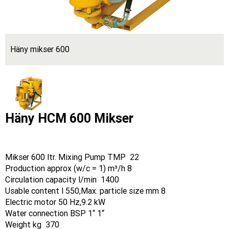
Häny mikser 600
Häny HCM 600 Mikser
Mikser 600 ltr. Mixing Pump TMP 22
Production approx (w/c = 1) m³/h 8
Circulation capacity l/min 1400
Usable content l 550,Max. particle size mm 8
Electric motor 50 Hz,9.2 kW
Water connection BSP 1“ 1“
Weight kg 370