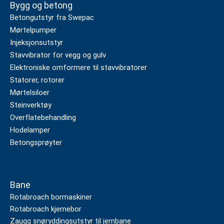
Bygg og betong
Betongutstyr fra Swepac
Mørtelpumper
Injeksjonsutstyr
Stavvibrator for vegg og gulv
Elektroniske omformere til stavvibratorer
Statorer, rotorer
Mørtelsiloer
Steinverktøy
Overflatebehandling
Hodelamper
Betongsprøyter
Bane
Rotabroach bormaskiner
Rotabroach kjernebor
Zaugg snøryddingsutstyr til jernbane