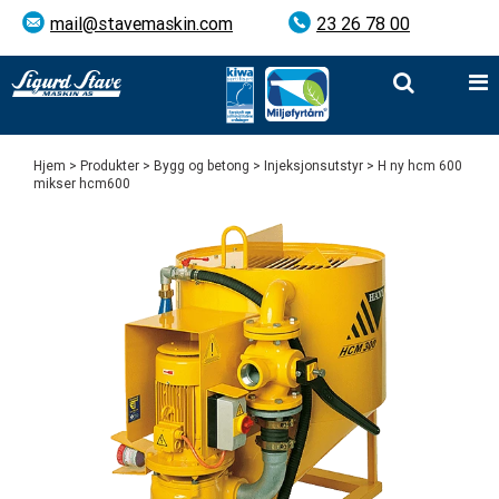
mail@stavemaskin.com
23 26 78 00
Hjem
>
Produkter
>
Bygg og betong
>
Injeksjonsutstyr
> H ny hcm 600
mikser hcm600