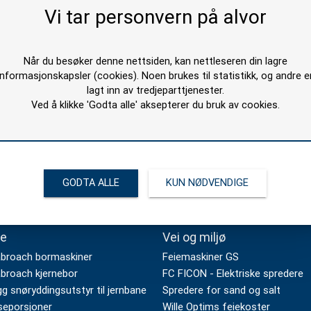
Vi tar personvern på alvor
ontakt oss
Åpningstider/Telefonti
 26 78 00
08:00 - 15:30 (Hverdager)
Når du besøker denne nettsiden, kan nettleseren din lagre
informasjonskapsler (cookies). Noen brukes til statistikk, og andre e
il@stavemaskin.com
lagt inn av tredjeparttjenester.
Ved å klikke 'Godta alle' aksepterer du bruk av cookies.
GODTA ALLE
KUN NØDVENDIGE
e
Vei og miljø
broach bormaskiner
Feiemaskiner GS
broach kjernebor
FC FICON - Elektriske spredere
g snøryddingsutstyr til jernbane
Spredere for sand og salt
seporsjoner
Wille Optims feiekoster