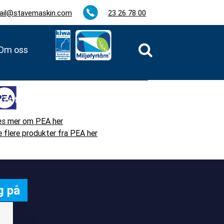
ail@stavemaskin.com
23 26 78 00
Om oss
Kontakt
es mer om PEA her
 flere produkter fra PEA her