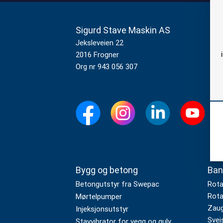
Sigurd Stave Maskin AS
K
23
Jeksleveien 22
2016 Frogner
ma
Org nr 943 056 307
Bygg og betong
Ban
Betongutstyr fra Swepac
Rota
Rota
Mørtelpumper
Zaug
Injeksjonsutstyr
Svei
Stavvibrator for vegg og gulv