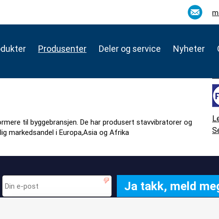
m
odukter
Produsenter
Deler og service
Nyheter
L
rmere til byggebransjen. De har produsert stavvibratorer og
Se
lig markedsandel i Europa,Asia og Afrika