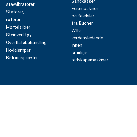
Sandkasser
stavvibratorer
Feiemaskiner
Statorer,
og feiebiler
rotorer
fra Bucher
Mørtelsiloer
Wille -
Steinverktøy
verdensledende
Overflatebehandling
innen
Hodelamper
smidige
Betongsprøyter
redskapsmaskiner