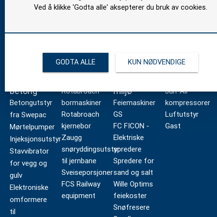
Ved å klikke 'Godta alle' aksepterer du bruk av cookies.
GODTA ALLE
KUN NØDVENDIGE
Bygg og
Bane
Vei og
Industri
betong
miljø
Rotabroach
Jun-Air
Betongutstyr
bormaskiner
Feiemaskiner
kompressorer
Rotabroach
GS
Luftutstyr
fra Swepac
kjernebor
FC FICON -
Gast
Mørtelpumper
Zaugg
Elektriske
Injeksjonsutstyr
snøryddingsutstyr
spredere
Stavvibrator
til jernbane
Spredere for
for vegg og
Sveiseporsjoner
sand og salt
gulv
FCS Railway
Wille Optims
Elektroniske
equipment
feiekoster
omformere
Snøfresere
til