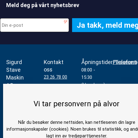
Meld deg på vårt nyhetsbrev
Sigurd
Kontakt
Åpningstider/Telefonti
Personvern
oss
Stave
08:00 -
Maskin
23 26 78 00
15:30
AS
(Hverdager)
mail@stavemaskin.com
Jeksleveien
22
Vi tar personvern på alvor
2016
Frogner
Når du besøker denne nettsiden, kan nettleseren din lagre
Org nr
informasjonskapsler (cookies). Noen brukes til statistikk, og and
943 056 307
lagt inn av tredjeparttjenester.