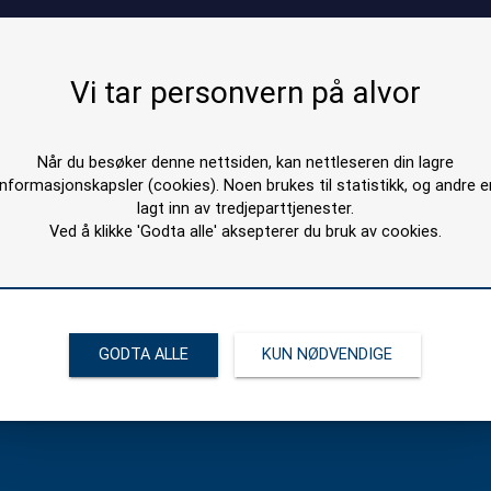
Vi tar personvern på alvor
Når du besøker denne nettsiden, kan nettleseren din lagre
informasjonskapsler (cookies). Noen brukes til statistikk, og andre e
ontakt oss
Åpningstider/Telefonti
lagt inn av tredjeparttjenester.
 26 78 00
08:00 - 15:30 (Hverdager)
Ved å klikke 'Godta alle' aksepterer du bruk av cookies.
il@stavemaskin.com
GODTA ALLE
KUN NØDVENDIGE