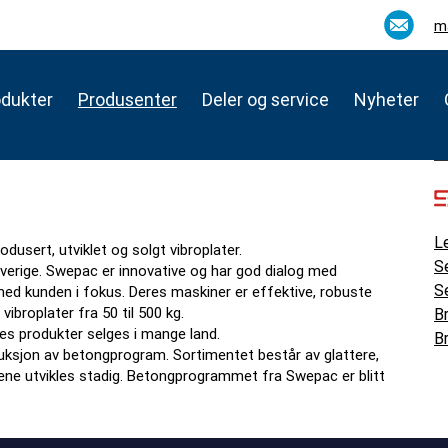
m
odukter
Produsenter
Deler og service
Nyheter
L
dusert, utviklet og solgt vibroplater.
S
 Sverige. Swepac er innovative og har god dialog med
S
ed kunden i fokus. Deres maskiner er effektive, robuste
vibroplater fra 50 til 500 kg.
B
es produkter selges i mange land.
B
duksjon av betongprogram. Sortimentet består av glattere,
tene utvikles stadig. Betongprogrammet fra Swepac er blitt