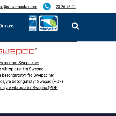
ail@stavemaskin.com
23 26 78 00
Om oss
Kontakt
es mer om Swepac her
e vibroplater fra Swepac
e betongutstyr fra Swepac her
rosjyre betongutstyr Swepac (PDF)
rosjyre vibroplater Swepac (PDF)