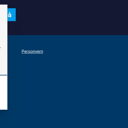
r
d:
Personvern