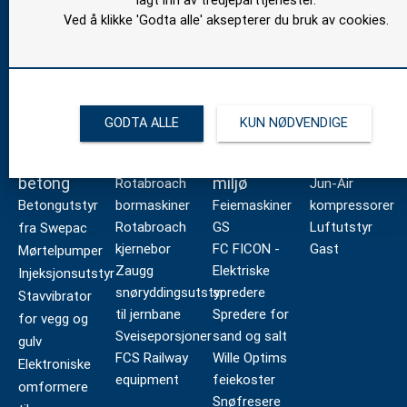
lagt inn av tredjeparttjenester.
Ved å klikke 'Godta alle' aksepterer du bruk av cookies.
GODTA ALLE
KUN NØDVENDIGE
Bygg og
Bane
Vei og
Industri
betong
miljø
Rotabroach
Jun-Air
Betongutstyr
bormaskiner
Feiemaskiner
kompressorer
Rotabroach
GS
Luftutstyr
fra Swepac
kjernebor
FC FICON -
Gast
Mørtelpumper
Zaugg
Elektriske
Injeksjonsutstyr
snøryddingsutstyr
spredere
Stavvibrator
til jernbane
Spredere for
for vegg og
Sveiseporsjoner
sand og salt
gulv
FCS Railway
Wille Optims
Elektroniske
equipment
feiekoster
omformere
Snøfresere