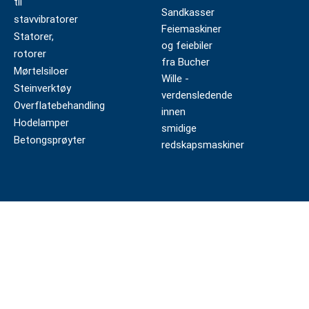
til
Sandkasser
stavvibratorer
Feiemaskiner
Statorer,
og feiebiler
rotorer
fra Bucher
Mørtelsiloer
Wille -
Steinverktøy
verdensledende
Overflatebehandling
innen
Hodelamper
smidige
Betongsprøyter
redskapsmaskiner