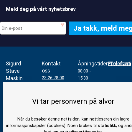
Meld deg på vårt nyhetsbrev
Sigurd
Kontakt
Åpningstider/Telefonti
Personvern
oss
Stave
08:00 -
Maskin
23 26 78 00
15:30
AS
(Hverdager)
mail@stavemaskin.com
Jeksleveien
Vi tar personvern på alvor
22
2016
Frogner
Når du besøker denne nettsiden, kan nettleseren din lagre
Org nr
informasjonskapsler (cookies). Noen brukes til statistikk, og and
943 056 307