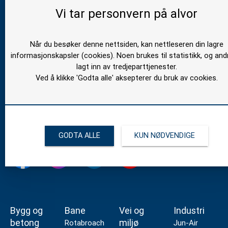
Sigurd
Kontakt
Åpningstider/Telefonti
Personvern
Vi tar personvern på alvor
oss
Stave
08:00 -
Maskin
23 26 78 00
15:30
AS
(Hverdager)
Når du besøker denne nettsiden, kan nettleseren din lagre
mail@stavemaskin.com
Jeksleveien
informasjonskapsler (cookies). Noen brukes til statistikk, og and
22
lagt inn av tredjeparttjenester.
2016
Ved å klikke 'Godta alle' aksepterer du bruk av cookies.
Frogner
Org nr
943 056 307
GODTA ALLE
KUN NØDVENDIGE
Bygg og
Bane
Vei og
Industri
betong
miljø
Rotabroach
Jun-Air