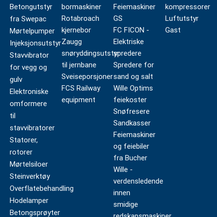
Betongutstyr
bormaskiner
Feiemaskiner
kompressorer
Rotabroach
GS
Luftutstyr
fra Swepac
kjernebor
FC FICON -
Gast
Mørtelpumper
Zaugg
Elektriske
Injeksjonsutstyr
snøryddingsutstyr
spredere
Stavvibrator
til jernbane
Spredere for
for vegg og
Sveiseporsjoner
sand og salt
gulv
FCS Railway
Wille Optims
Elektroniske
equipment
feiekoster
omformere
Snøfresere
til
Sandkasser
stavvibratorer
Feiemaskiner
Statorer,
og feiebiler
rotorer
fra Bucher
Mørtelsiloer
Wille -
Steinverktøy
verdensledende
Overflatebehandling
innen
Hodelamper
smidige
Betongsprøyter
redskapsmaskiner