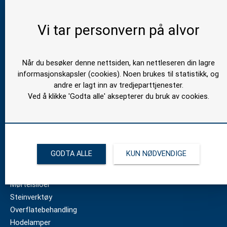
Vi tar personvern på alvor
Når du besøker denne nettsiden, kan nettleseren din lagre
informasjonskapsler (cookies). Noen brukes til statistikk, og
andre er lagt inn av tredjeparttjenester.
Bygg og betong
Ved å klikke 'Godta alle' aksepterer du bruk av cookies.
Betongutstyr fra Swepac
Mørtelpumper
Injeksjonsutstyr
Stavvibrator for vegg og gulv
GODTA ALLE
KUN NØDVENDIGE
Elektroniske omformere til stavvibratorer
Statorer, rotorer
Mørtelsiloer
Steinverktøy
Overflatebehandling
Hodelamper