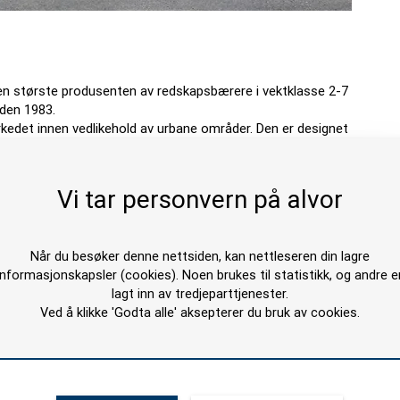
en største produsenten av redskapsbærere i vektklasse 2-7
iden 1983.
edet innen vedlikehold av urbane områder. Den er designet
n når vedlikeholdet er som mest krevende.
ntrammen gir føreren de beste arbeidsforhold. Wille er
Vi tar personvern på alvor
tstyr.
Når du besøker denne nettsiden, kan nettleseren din lagre
informasjonskapsler (cookies). Noen brukes til statistikk, og andre e
lagt inn av tredjeparttjenester.
Ved å klikke 'Godta alle' aksepterer du bruk av cookies.