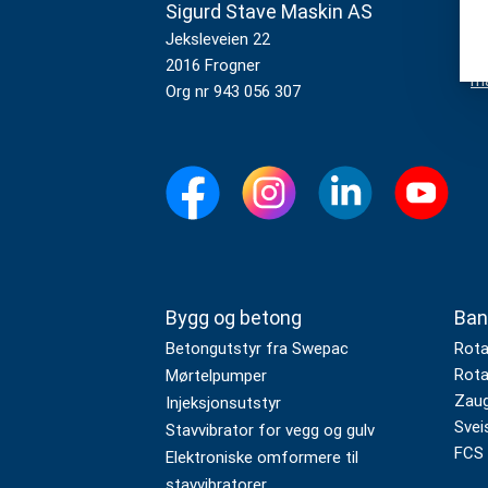
Sigurd Stave Maskin AS
K
23
Jeksleveien 22
2016 Frogner
ma
Org nr 943 056 307
Bygg og betong
Ban
Betongutstyr fra Swepac
Rota
Rota
Mørtelpumper
Zaug
Injeksjonsutstyr
Svei
Stavvibrator for vegg og gulv
FCS 
Elektroniske omformere til
stavvibratorer