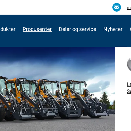
m
odukter
Produsenter
Deler og service
Nyheter
L
Se