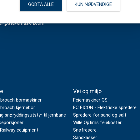
ontakt oss
Åpningstider/Telefonti
GODTA ALLE
KUN NØDVENDIGE
 26 78 00
08:00 - 15:30 (Hverdager)
il@stavemaskin.com
e
Vei og miljø
broach bormaskiner
Feiemaskiner GS
broach kjernebor
FC FICON - Elektriske spredere
g snøryddingsutstyr til jernbane
Spredere for sand og salt
seporsjoner
Wille Optims feiekoster
Railway equipment
Snøfresere
Sandkasser