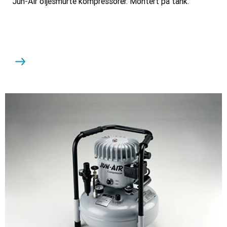
Jun-Air oljesmurte kompressorer. Montert på tank.