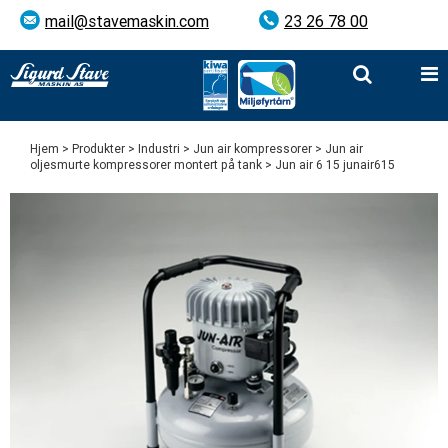
mail@stavemaskin.com
23 26 78 00
Hjem
>
Produkter
>
Industri
>
Jun air kompressorer
>
Jun air
oljesmurte kompressorer montert på tank
> Jun air 6 15 junair615