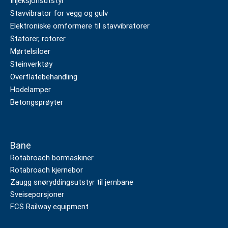
Injeksjonsutstyr
Stavvibrator for vegg og gulv
Elektroniske omformere til stavvibratorer
Statorer, rotorer
Mørtelsiloer
Steinverktøy
Overflatebehandling
Hodelamper
Betongsprøyter
Bane
Rotabroach bormaskiner
Rotabroach kjernebor
Zaugg snøryddingsutstyr til jernbane
Sveiseporsjoner
FCS Railway equipment