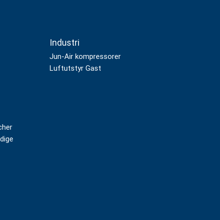
Industri
Jun-Air kompressorer
Luftutstyr Gast
cher
idige