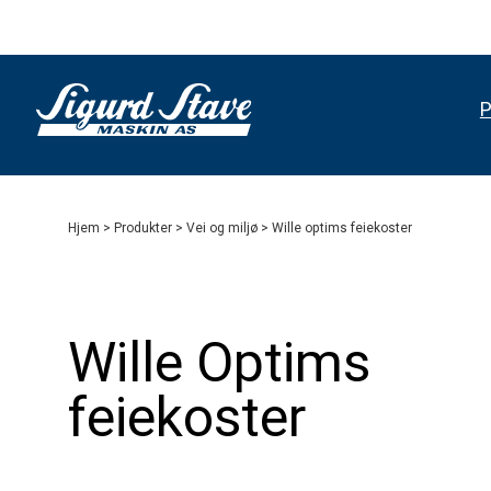
P
Hjem
>
Produkter
>
Vei og miljø
> Wille optims feiekoster
Wille Optims
feiekoster