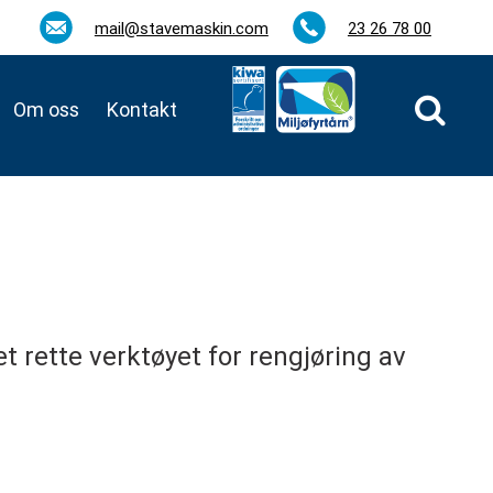
mail@stavemaskin.com
23 26 78 00
Om oss
Kontakt
t rette verktøyet for rengjøring av