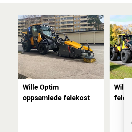
Wille Optim
Wille
oppsamlede feiekost
feiek