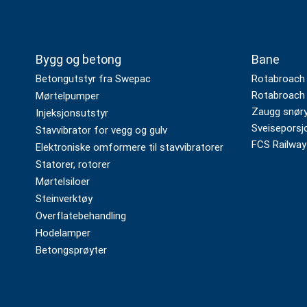
Bygg og betong
Bane
Betongutstyr fra Swepac
Rotabroach
Rotabroach 
Mørtelpumper
Zaugg snøryd
Injeksjonsutstyr
Sveiseporsj
Stavvibrator for vegg og gulv
FCS Railway
Elektroniske omformere til stavvibratorer
Statorer, rotorer
Mørtelsiloer
Steinverktøy
Overflatebehandling
Hodelamper
Betongsprøyter