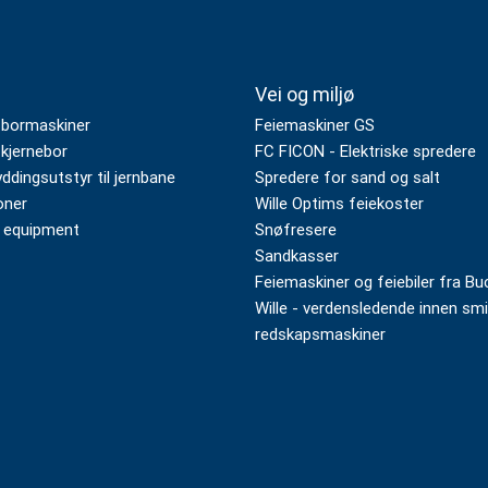
Vei og miljø
 bormaskiner
Feiemaskiner GS
kjernebor
FC FICON - Elektriske spredere
dingsutstyr til jernbane
Spredere for sand og salt
oner
Wille Optims feiekoster
 equipment
Snøfresere
Sandkasser
Feiemaskiner og feiebiler fra Bu
Wille - verdensledende innen sm
redskapsmaskiner