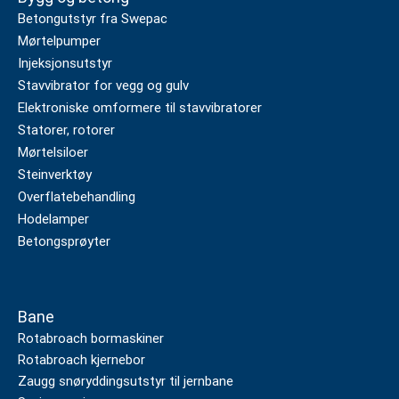
Betongutstyr fra Swepac
Mørtelpumper
Injeksjonsutstyr
Stavvibrator for vegg og gulv
Elektroniske omformere til stavvibratorer
Statorer, rotorer
Mørtelsiloer
Steinverktøy
Overflatebehandling
Hodelamper
Betongsprøyter
Bane
Rotabroach bormaskiner
Rotabroach kjernebor
Zaugg snøryddingsutstyr til jernbane