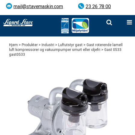
mail@stavemaskin.com
23 26 78 00
Hjem
>
Produkter
>
Industri
>
Luftutstyr gast
>
Gast roterende lamell
luft kompressorer og vakuumpumper smurt eller oljefri
> Gast 0533
gast0533