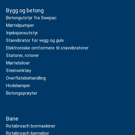
Bygg og betong
Betongutstyr fra Swepac
Mørtelpumper
Injeksjonsutstyr
Stavvibrator for vegg og gulv
Elektroniske omformere til stavvibratorer
Statorer, rotorer
Mørtelsiloer
Steinverktøy
Overflatebehandling
Hodelamper
Betongsprøyter
Bane
Rotabroach bormaskiner
Rotabroach kjernebor