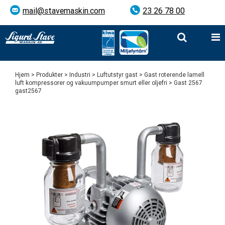
mail@stavemaskin.com
23 26 78 00
Hjem
>
Produkter
>
Industri
>
Luftutstyr gast
>
Gast roterende lamell
luft kompressorer og vakuumpumper smurt eller oljefri
> Gast 2567
gast2567